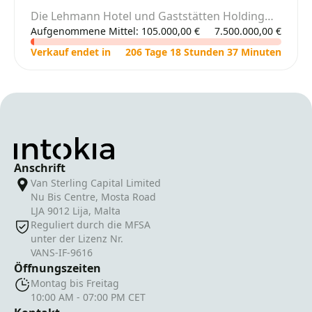
Die Lehmann Hotel und Gaststätten Holding
Aufgenommene Mittel: 105.000,00 €
7.500.000,00 €
GmbH hat bewiesen, dass sie Franchise
skalieren kann — mit bereits vier MMAAH!-
Verkauf endet in
206 Tage
18 Stunden
37 Minuten
Standorten und einem gewachsenen
Betriebsfundament aus Hotels, Kantinen und
langfristigen Verträgen mit der öffentlichen
Hand. Jetzt kommt Taco Bell: exklusive Lizenz
für Bayern, mindestens 15 Standorte in 5
Jahren geplant.
Anschrift
Als Genussrechtsinhaber können Sie im
Van Sterling Capital Limited
Nu Bis Centre, Mosta Road
Erfolgsfall eine gewinnabhängige
LJA 9012 Lija, Malta
Grundausschüttung von 7,5 % p.a. des
Reguliert durch die MFSA
Nennbetrags sowie eine zusätzliche
unter der Lizenz Nr.
Überschussbeteiligung von bis zu 20 % des
VANS-IF-9616
Jahresüberschusses erhalten.
Öffnungszeiten
Montag bis Freitag
10:00 AM - 07:00 PM CET
Die BaFin hat die Veröffentlichung des