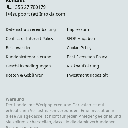
Kontakt
Wertpapier-Informationsblatts gestattet.
+356 27 780179
Mindestzeichnung: 1.000 Euro Nennbetrag
support (at) Intokia.com
zzgl. 5 % Agio (Gesamtbetrag 1.050 Euro).
„Der Erwerb dieser Vermögensanlage ist mit
Datenschutzvereinbarung
Impressum
erheblichen Risiken verbunden und kann zum
Conflict of Interest Policy
SFDR Angaben
vollständigen Verlust des eingesetzten Kapitals
Beschwerden
Cookie Policy
führen."
Kundenkategorisierung
Best Execution Policy
Geschäftsbedingungen
Risikoaufklärung
Kosten & Gebühren
Investment Kapazität
Warnung
Der Handel mit Wertpapieren und Derivaten ist mit
erheblichen Verlustrisiken verbunden. Eine Investition in
diese Anlageklasse ist nicht für jeden Anleger geeignet und
Sie sollten sicherstellen, dass Sie die damit verbundenen
Risiken verstehen.