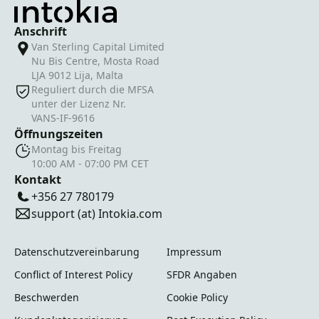
Anschrift
Van Sterling Capital Limited
Nu Bis Centre, Mosta Road
LJA 9012 Lija, Malta
Reguliert durch die MFSA
unter der Lizenz Nr.
VANS-IF-9616
Öffnungszeiten
Montag bis Freitag
10:00 AM - 07:00 PM CET
Kontakt
+356 27 780179
support (at) Intokia.com
Datenschutzvereinbarung
Impressum
Conflict of Interest Policy
SFDR Angaben
Beschwerden
Cookie Policy