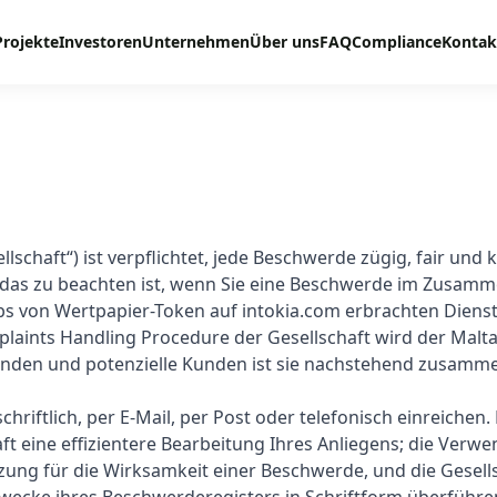
Projekte
Investoren
Unternehmen
Über uns
FAQ
Compliance
Kontak
llschaft“) ist verpflichtet, jede Beschwerde zügig, fair und 
n, das zu beachten ist, wenn Sie eine Beschwerde im Zusam
bs von Wertpapier-Token auf intokia.com erbrachten Dienst
laints Handling Procedure der Gesellschaft wird der Malta
Kunden und potenzielle Kunden ist sie nachstehend zusamm
hriftlich, per E-Mail, per Post oder telefonisch einreichen.
ft eine effizientere Bearbeitung Ihres Anliegens; die Verw
ung für die Wirksamkeit einer Beschwerde, und die Gesell