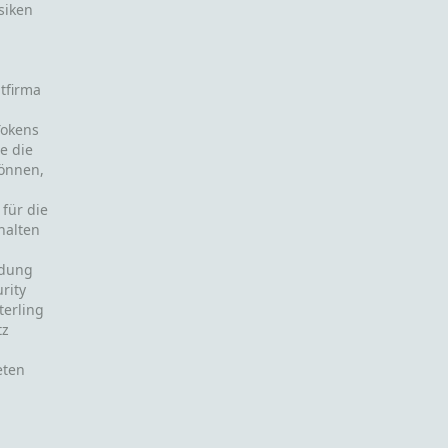
siken
ntfirma
Tokens
e die
können,
 für die
halten
m
idung
rity
terling
tz
eten