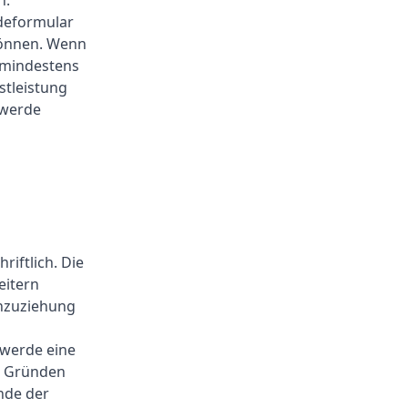
n.
rdeformular
 können. Wenn
g mindestens
stleistung
hwerde
iftlich. Die
eitern
inzuziehung
hwerde eine
en Gründen
nde der