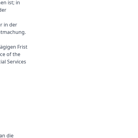
n ist; in
der
r in der
gutmachung.
ägigen Frist
ce of the
ial Services
an die