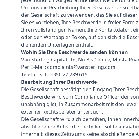
jede mündlich vorgebrachte Beschwerde für die Z
Um uns die Bearbeitung Ihrer Beschwerde so effiz
der Gesellschaft zu verwenden, das Sie auf diese
Sie es vorziehen, Ihre Beschwerde in freier Form z
Ihren vollständigen Namen, Ihre Kontaktdaten, ein
oder den Wertpapier-Token, auf den sich die Bes
dienenden Unterlagen enthält.
Wohin Sie Ihre Beschwerde senden können
Van Sterling Capital Ltd, Nu Bis Centre, Mosta Road,
Per E-Mail:
complaints@vansterling.com
.
Telefonisch: +356 27 289 615.
Bearbeitung Ihrer Beschwerde
Die Gesellschaft bestätigt den Eingang Ihrer Besc
Beschwerde wird vom Compliance Officer, der von
unabhängig ist, in Zusammenarbeit mit den jeweil
externer Rechtsberater untersucht.
Die Gesellschaft wird sich bemühen, Ihnen inner
abschließende Antwort zu erteilen. Sollte ausnah
innerhalb dieses Zeitraums keine abschließende An