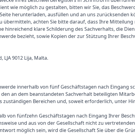
wecke ihres Beschwerderegisters in Schriftform überführe
ient wie möglich zu gestalten, bitten wir Sie, das Beschwe
r Seite herunterladen, ausfüllen und an uns zurücksenden
u übermitteln, achten Sie bitte darauf, dass Ihre Mitteilun
e hinreichend klare Schilderung des Sachverhalts, die Dien
chwerde bezieht, sowie Kopien der zur Stützung Ihrer Besc
 LJA 9012 Lija, Malta.
hwerde innerhalb von fünf Geschäftstagen nach Eingang schr
 den an dem beanstandeten Sachverhalt beteiligten Mitarb
s zuständigen Bereichen und, soweit erforderlich, unter H
halb von fünfzehn Geschäftstagen nach Eingang Ihrer Besc
msweise und aus von der Gesellschaft nicht zu vertretend
twort möglich sein, wird die Gesellschaft Sie über die Grü