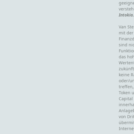
geeigne
versteh
Intokia
Van Ste
mit der
Finanzd
sind ni
Funktio
das hoh
Wertent
zukünft
keine 
oder/un
treffen
Token u
Capital
innerha
Anlage
von Dri
übermit
Interne