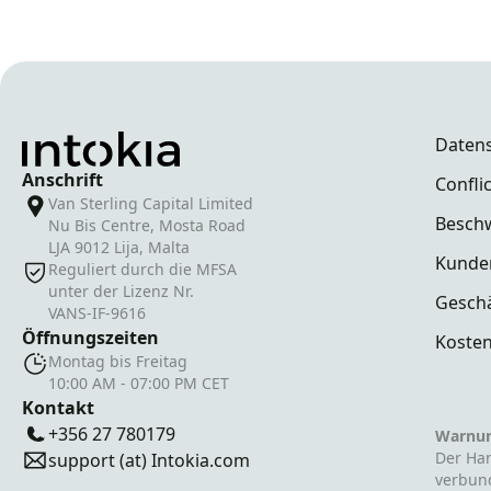
Daten
Anschrift
Conflic
Van Sterling Capital Limited
Besch
Nu Bis Centre, Mosta Road
LJA 9012 Lija, Malta
Kunde
Reguliert durch die MFSA
unter der Lizenz Nr.
Gesch
VANS-IF-9616
Öffnungszeiten
Koste
Montag bis Freitag
10:00 AM - 07:00 PM CET
Kontakt
+356 27 780179
Warnu
Der Han
support (at) Intokia.com
verbund