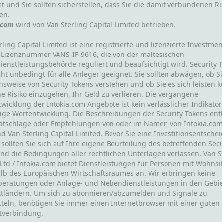
t und Sie sollten sicherstellen, dass Sie die damit verbundenen Ri
en.
.com
wird von Van Sterling Capital Limited betrieben.
rling Capital Limited ist eine registrierte und lizenzierte Investme
 Lizenznummer VANS-IF-9616, die von der maltesischen
ienstleistungsbehörde reguliert und beaufsichtigt wird. Security 
cht unbedingt für alle Anleger geeignet. Sie sollten abwägen, ob Si
nsweise von Security Tokens verstehen und ob Sie es sich leisten 
e Risiko einzugehen, Ihr Geld zu verlieren. Die vergangene
wicklung der Intokia.com Angebote ist kein verlässlicher Indikator
ige Wertentwicklung. Die Beschreibungen der Security Tokens ent
Ratschläge oder Empfehlungen von oder im Namen von Intokia.co
d Van Sterling Capital Limited. Bevor Sie eine Investitionsentsche
, sollten Sie sich auf Ihre eigene Beurteilung des betreffenden Secu
nd die Bedingungen aller rechtlichen Unterlagen verlassen. Van S
 Ltd / Intokia.com bietet Dienstleistungen für Personen mit Wohnsi
lb des Europäischen Wirtschaftsraumes an. Wir erbringen keine
beratungen oder Anlage- und Nebendienstleistungen in den Gebi
ttländern. Um sich zu abonnieren/abzumelden und Signale zu
teln, benötigen Sie immer einen Internetbrowser mit einer guten
tverbindung.