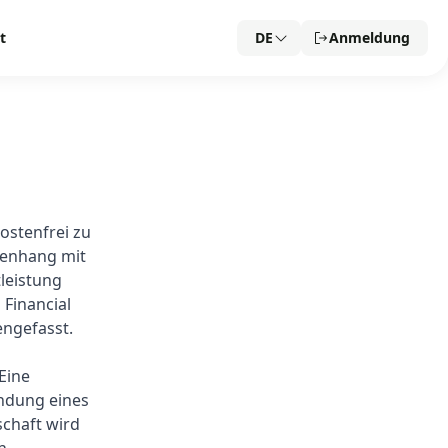
t
DE
Anmeldung
kostenfrei zu
menhang mit
leistung
 Financial
engefasst.
 Eine
endung eines
schaft wird