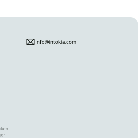
info@intokia.com
iken
ger