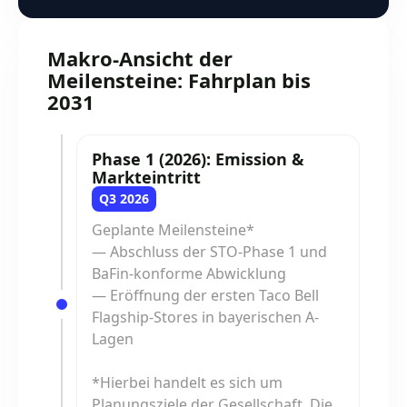
Makro-Ansicht der
Meilensteine: Fahrplan bis
2031
Phase 1 (2026): Emission &
Markteintritt
Q3 2026
Geplante Meilensteine*
— Abschluss der STO-Phase 1 und
BaFin-konforme Abwicklung
— Eröffnung der ersten Taco Bell
Flagship-Stores in bayerischen A-
Lagen
*Hierbei handelt es sich um
Planungsziele der Gesellschaft. Die