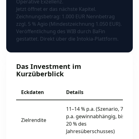
Operative Exzellenz.
Jetzt öffnet er das nächste Kapitel.
Zeichnungsbetrag: 1.000 EUR Nennbetrag
zzgl. 5 % Agio (Mindestzeichnung 1.050 EUR).
Veröffentlichung des WIB durch BaFin
gestattet. Direkt über die Intokia-Plattform.
Das Investment im
Kurzüberblick
Eckdaten
Details
11–14 % p.a. (Szenario, 7,5 %
p.a. gewinnabhängig, bis zu
Zielrendite
20 % des
Jahresüberschusses)