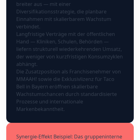
breiter aus — mit einer
Diversifikationsstrategie, die planbare
Einnahmen mit skalierbarem Wachstum
verbindet.
Langfristige Verträge mit der öffentlichen
Hand — Kliniken, Schulen, Behörden —
liefern strukturell wiederkehrenden Umsatz,
der weniger von kurzfristigen Konsumzyklen
abhängt.
Die Zusatzposition als Franchisenehmer von
MMAAH! sowie die Exklusivlizenz für Taco
Bell in Bayern eröffnen skalierbare
Wachstumschancen durch standardisierte
Prozesse und internationale
Markenbekanntheit.
Synergie-Effekt Beispiel: Das gruppeninterne