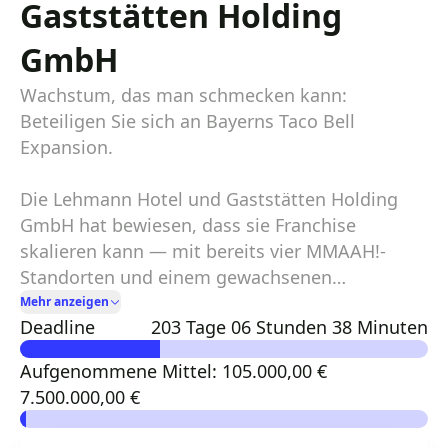
Gaststätten Holding
GmbH
Wachstum, das man schmecken kann:
Beteiligen Sie sich an Bayerns Taco Bell
Expansion.
Die Lehmann Hotel und Gaststätten Holding
GmbH hat bewiesen, dass sie Franchise
skalieren kann — mit bereits vier MMAAH!-
Standorten und einem gewachsenen
Betriebsfundament aus Hotels, Kantinen und
Mehr anzeigen
Deadline
203 Tage
06 Stunden
38 Minuten
langfristigen Verträgen mit der öffentlichen
Hand. Jetzt kommt Taco Bell: exklusive Lizenz
Aufgenommene Mittel: 105.000,00 €
für Bayern, mindestens 15 Standorte in 5 Jahren
7.500.000,00 €
geplant.