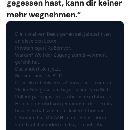
Die lukrativen Deals gehen seit Jahrzehnten
an dieselben Leute.
Privatanleger? Außen vor.
Warum? Weil der Zugang zum Investment
gefehlt hat.
Das ändert sich jetzt.
Bekannt aus der BILD
Über ein tokenisiertes Genussrecht können
Sie im Erfolgsfall am bayerischen Taco Bell-
Rollout partizipieren — über eine erfahrene
Holding, geführt von jemandem, der bereits
bewiesen hat, wie man skaliert. Christian
Lehmann hat MMAAH! in unter vier Jahren
von 0 auf 4 Standorte in Bayern aufgebaut.