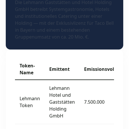
Die Lehmann Gaststätten und Hotel Holding
GmbH betreibt Systemgastronomie, Hotels
und institutionelles Catering unter einer
Holding — mit der Exklusivlizenz für Taco Bell
in Bayern und einem bestehenden
Gruppenumsatz von ca. 20 Mio. €.
Token-
Emittent
Emissionsvolumen
Name
Lehmann
Hotel und
Lehmann
Gaststätten
7.500.000
Token
Holding
GmbH