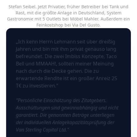
Stefan Seibel. Jetzt Privatier, früher Betreiber bei Tank und
Rast, mit die größte Anlage in Deutschland, System
Gastronomie mit 5 Outlets bei Möbel Mahler. Außerdem ein
Feinkostshop bei Via Del Gusto.
„Ich kenn Herrn Lehmann seit über dreißig
Jahren und bin mit ihm privat genauso lang
befreundet. Die zwei Imbiss Konzepte, Taco
Bell und MMAAH!, sollten meiner Meinung
nach durch die Decke gehen. Die zu
erwartende Rendite ist ein großer Anreiz 25
T€ zu investieren."
"Persönliche Einschätzung des Zitatgebers.
Ausschüttungen sind gewinnabhängig und nicht
garantiert. Die genannten Beträge unterliegen
der individuellen Anlagekapazitätsprüfung der
Van Sterling Capital Ltd."