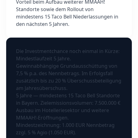
Vorteil beim Aufbau weiterer MMAAH!
Standorte sowie dem Rollout von
mindestens 15 Taco Bell Niederlassungen in
den nächsten 5 Jahren.
Die Investmentchance noch einmal in Kürze:
Mindestlaufzeit 5 Jahre.
Gewinnabhängige Grundausschüttung von
7,5 % p.a. des Nennbetrags. Im Erfolgsfall
zusätzlich bis zu 20 % Überschussbeteiligung
am Jahresüberschuss.
5 Jahre — mindestens 15 Taco Bell Standorte
in Bayern. Zielemissionsvolumen: 7.500.000 €
Ausbau im Hotelleriesektor und weitere
MMAAH!-Eröffnungen.
Mindestzeichnung: 1.000 EUR Nennbetrag
zzgl. 5 % Agio (1.050 EUR).