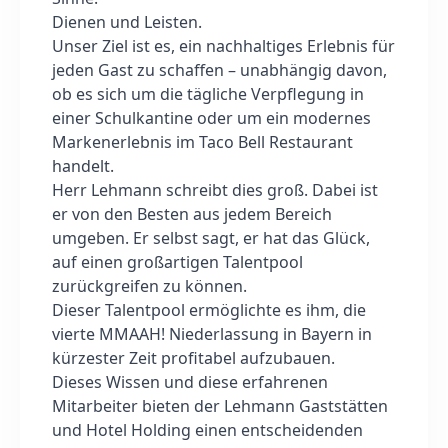
Bewiesene Resilienz: Erfolgreiche
Dienen und Leisten.
Neuausrichtung und Skalierung der Gruppe
Unser Ziel ist es, ein nachhaltiges Erlebnis für
nach der Pandemie.
jeden Gast zu schaffen – unabhängig davon,
ob es sich um die tägliche Verpflegung in
einer Schulkantine oder um ein modernes
Markenerlebnis im Taco Bell Restaurant
handelt.
Herr Lehmann schreibt dies groß. Dabei ist
er von den Besten aus jedem Bereich
umgeben. Er selbst sagt, er hat das Glück,
auf einen großartigen Talentpool
zurückgreifen zu können.
Dieser Talentpool ermöglichte es ihm, die
vierte MMAAH! Niederlassung in Bayern in
kürzester Zeit profitabel aufzubauen.
Dieses Wissen und diese erfahrenen
Mitarbeiter bieten der Lehmann Gaststätten
und Hotel Holding einen entscheidenden